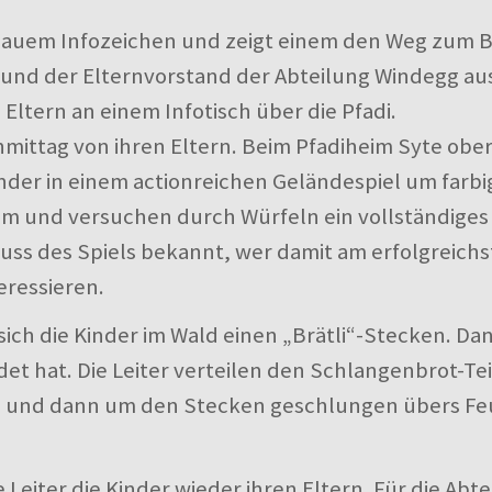
it blauem Infozeichen und zeigt einem den Weg zum
r und der Elternvorstand der Abteilung Windegg au
Eltern an einem Infotisch über die Pfadi.
hmittag von ihren Eltern. Beim Pfadiheim Syte obe
er in einem actionreichen Geländespiel um farbig
 und versuchen durch Würfeln ein vollständiges 
uss des Spiels bekannt, wer damit am erfolgreichs
teressieren.
ch die Kinder im Wald einen „Brätli“-Stecken. Dan
det hat. Die Leiter verteilen den Schlangenbrot-Tei
n und dann um den Stecken geschlungen übers Feue
eiter die Kinder wieder ihren Eltern. Für die Ab