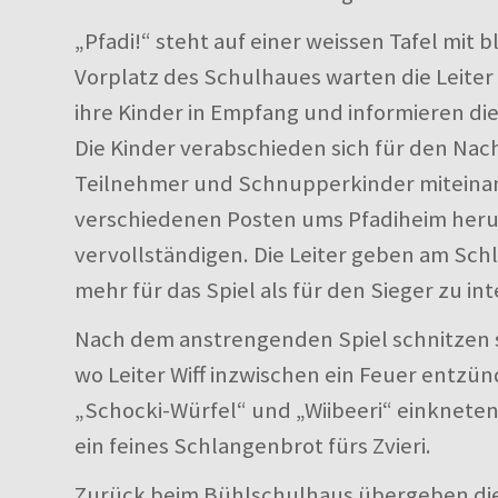
„Pfadi!“ steht auf einer weissen Tafel m
Vorplatz des Schulhaues warten die Leite
ihre Kinder in Empfang und informieren die 
Die Kinder verabschieden sich für den Nac
Teilnehmer und Schnupperkinder miteinand
verschiedenen Posten ums Pfadiheim herum
vervollständigen. Die Leiter geben am Schl
mehr für das Spiel als für den Sieger zu in
Nach dem anstrengenden Spiel schnitzen si
wo Leiter Wiff inzwischen ein Feuer entzün
„Schocki-Würfel“ und „Wiibeeri“ einknete
ein feines Schlangenbrot fürs Zvieri.
Zurück beim Bühlschulhaus übergeben die L