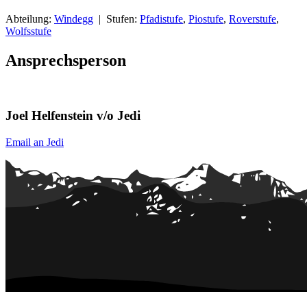
Abteilung:
Windegg
| Stufen:
Pfadistufe
,
Piostufe
,
Roverstufe
,
Wolfsstufe
Ansprechsperson
Joel Helfenstein v/o Jedi
Email an Jedi